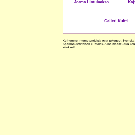
Jorma Lintulaakso
Kaj
Galleri Kultti
Kerhomme Internetprojektia ovat tukeneet Svenska Ö
Sparbanksstiftelsen i Petalax, Alma-maaseudun kehi
kiitokset!