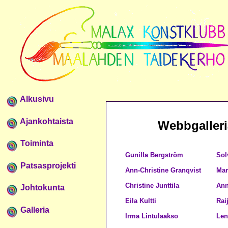
Alkusivu
Ajankohtaista
Webbgalleri
Toiminta
Gunilla Bergström
Sol
Patsasprojekti
Ann-Christine Granqvist
Mar
Christine Junttila
Ann
Johtokunta
Eila Kultti
Rai
Galleria
Irma Lintulaakso
Len