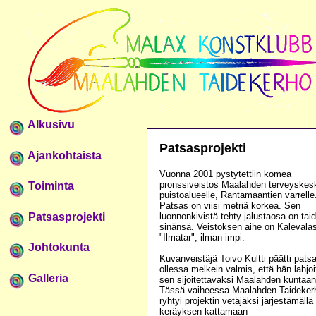
Alkusivu
Patsasprojekti
Ajankohtaista
Vuonna 2001 pystytettiin komea
pronssiveistos Maalahden terveyske
Toiminta
puistoalueelle, Rantamaantien varrelle
Patsas on viisi metriä korkea. Sen
Patsasprojekti
luonnonkivistä tehty jalustaosa on tai
sinänsä. Veistoksen aihe on Kalevalas
"Ilmatar", ilman impi.
Johtokunta
Kuvanveistäjä Toivo Kultti päätti pats
ollessa melkein valmis, että hän lahjoi
Galleria
sen sijoitettavaksi Maalahden kuntaan
Tässä vaiheessa Maalahden Taideker
ryhtyi projektin vetäjäksi järjestämällä
keräyksen kattamaan