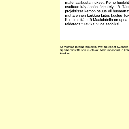
materiaalikustannukset. Kerho huoleh
osaltaan käytännön järjestelyistä. Tä
projektissa kerhon osuus oli huomatta
mutta ennen kaikkea kiitos kuuluu Toi
Kultille siitä että Maalahdella on upea
taideteos tuleviksi vuosisadoiksi.
Kerhomme Internetprojektia ovat tukeneet Svenska Ö
Sparbanksstiftelsen i Petalax, Alma-maaseudun kehi
kiitokset!