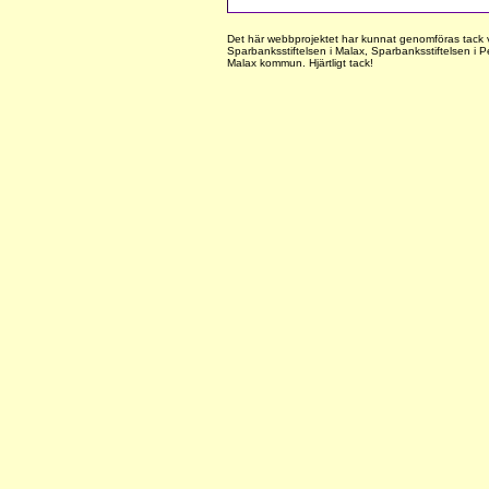
Det här webbprojektet har kunnat genomföras tack v
Sparbanksstiftelsen i Malax, Sparbanksstiftelsen i
Malax kommun. Hjärtligt tack!