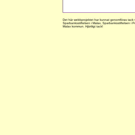
Det här webbprojektet har kunnat genomföras tack v
Sparbanksstiftelsen i Malax, Sparbanksstiftelsen i
Malax kommun. Hjärtligt tack!